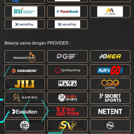
Bekerja sama dengan PROVIDER :